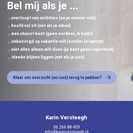
Bel mij als je ...
...overloopt van ambities (en je emmer ook)
… hoofd vol zit (net als je inbox)
… een chaoot bent (geen oordeel, ik help!)
… onbezorgd op vakantie wilt (zonder je laptop)
… niet alles alleen wilt doen (je bent geen superheld)
… ideeën blijven liggen (net als je was)
Klaar om overzicht (en rust) terug te pakken?
Karin Versteegh
06 266 88 409
info@karinversteegh.nl