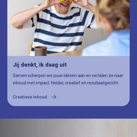
Creatieve inhoud
Jij denkt, ik daag uit
Samen scherpen we jouw ideeën aan en vertalen ze naar
inhoud met impact. Helder, creatief en resultaatgericht.
Creatieve inhoud