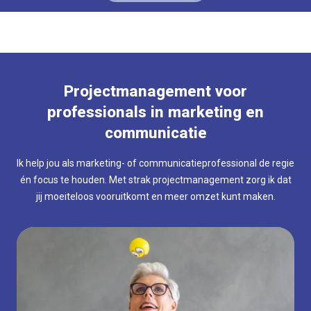
Neem snel contact op
Neem snel contact op
Projectmanagement voor
professionals in marketing en
communicatie
Ik help jou als marketing- of communicatieprofessional de regie
én focus te houden. Met strak projectmanagement zorg ik dat
jij moeiteloos vooruitkomt en meer omzet kunt maken.