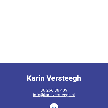
Karin Versteegh
06 266 88 409
info@karinversteegh.nl
Volg ons op LinkedIn Karin 